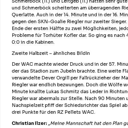
Schmerböck (11.) und Leitgeb (11.) hatten sehr gute
und Schmerböck scheiterten am überragenden Rieg
Querlatte. Auch in der 14. Minute und in der 16. 
gegen den SKN-Goalie Riegler nur zweiter Sieger
Ende der ersten Hälfte zu zwei Möglichkeiten, jed
Probleme für Torhüter Kofler dar. So ging es nach
0:0 in die Kabinen.
Zweite Halbzeit – ähnliches BildIn
Der WAC machte wieder Druck und in der 57. Minut
der das Stadion zum Jubeln brachte. Eine weite Fl
verwandelte Dever Orgill per Fallrückzieher der Ma
Riegler war endlich bezwungen. Doch die Wölfe wol
Minute knallte Lukas Schmitz das Leder in Richtun
Riegler war abermals zur Stelle. Nach 90 Minuten
Nachspielzeit pfiff der Schiedsrichter das Spiel a
drei Punkte für den RZ Pellets WAC.
Christian Ilzer:
„Meine Mannschaft hat den Plan g