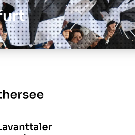
furt
thersee
Lavanttaler