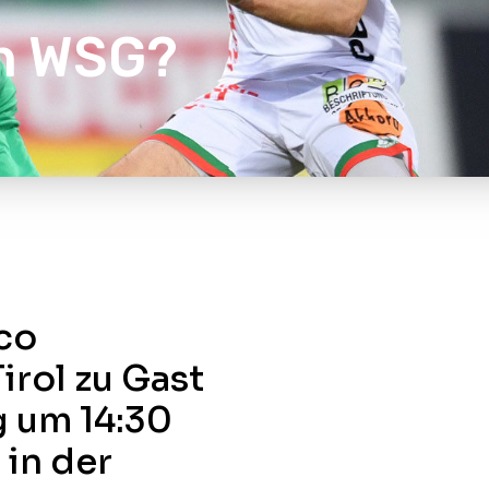
en WSG?
ico
irol zu Gast
g um 14:30
 in der