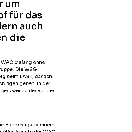
ur um
f für das
dern auch
n die
r WAC bislang ohne
gruppe. Die WSG
olg beim LASK, danach
schlagen geben. In der
ger zwei Zähler vor den
die Bundesliga zu einem
Duellen konnte der WAC