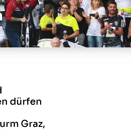
m
d
en dürfen
urm Graz,