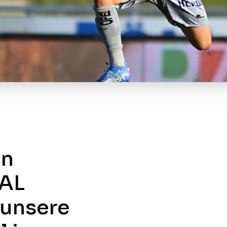
en
RAL
 unsere