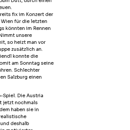
Robin Dutt, durch einen
reuen.
its fix im Konzert der
 Wien für die letzten
ngs könnten im Rennen
 Nimmt unsere
t, so heizt man vor
ppe zusätzlich an.
Liendl konnte die
somit am Sonntag seine
ühren. Schlechter
egen Salzburg einen
Spiel. Die Austria
at jetzt nochmals
dem haben sie in
realistische
 und deshalb