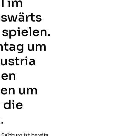
l im
swärts
spielen.
ntag um
ustria
den
len um
 die
.
alzburg ist bereits