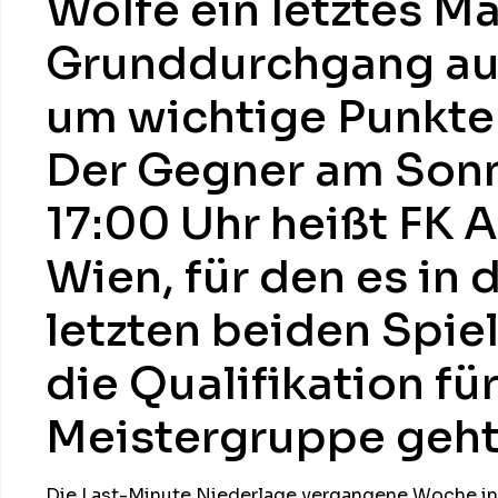
Wölfe ein letztes Ma
Grunddurchgang au
um wichtige Punkte 
Der Gegner am Son
17:00 Uhr heißt FK A
Wien, für den es in 
letzten beiden Spie
die Qualifikation für
Meistergruppe geht
Die Last-Minute Niederlage vergangene Woche in S