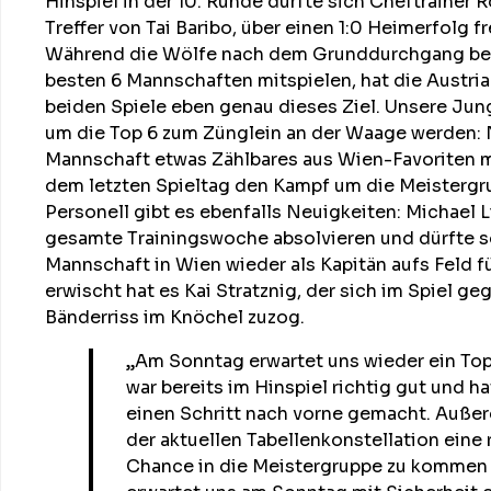
Hinspiel in der 10. Runde durfte sich Cheftrainer 
Treffer von Tai Baribo, über einen 1:0 Heimerfolg f
Während die Wölfe nach dem Grunddurchgang bere
besten 6 Mannschaften mitspielen, hat die Austria
beiden Spiele eben genau dieses Ziel. Unsere Ju
um die Top 6 zum Zünglein an der Waage werden:
Mannschaft etwas Zählbares aus Wien-Favoriten mi
dem letzten Spieltag den Kampf um die Meistergru
Personell gibt es ebenfalls Neuigkeiten: Michael 
gesamte Trainingswoche absolvieren und dürfte 
Mannschaft in Wien wieder als Kapitän aufs Feld f
erwischt hat es Kai Stratznig, der sich im Spiel g
Bänderriss im Knöchel zuzog.
„Am Sonntag erwartet uns wieder ein Top-
war bereits im Hinspiel richtig gut und h
einen Schritt nach vorne gemacht. Außer
der aktuellen Tabellenkonstellation eine 
Chance in die Meistergruppe zu kommen