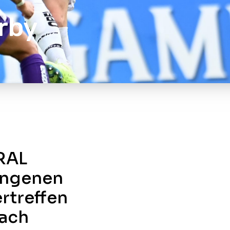
rby
RAL
angenen
rtreffen
Nach