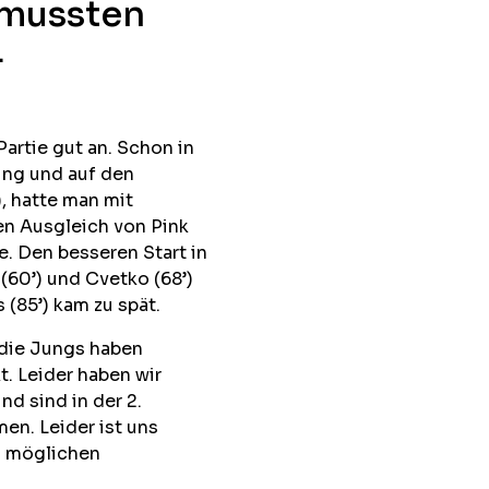
 mussten
4
Partie gut an. Schon in
ung und auf den
, hatte man mit
den Ausgleich von Pink
e. Den besseren Start in
 (60’) und Cvetko (68’)
 (85’) kam zu spät.
 die Jungs haben
t. Leider haben wir
d sind in der 2.
n. Leider ist uns
n möglichen