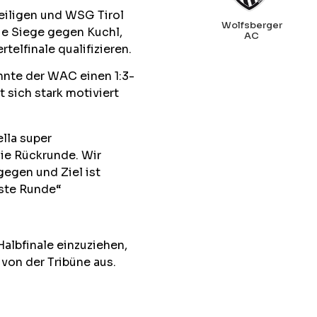
eiligen und WSG Tirol
Wolfsberger
ie Siege gegen Kuchl,
AC
elfinale qualifizieren.
nnte der WAC einen 1:3-
 sich stark motiviert
lla super
die Rückrunde. Wir
gegen und Ziel ist
hste Runde“
albfinale einzuziehen,
von der Tribüne aus.