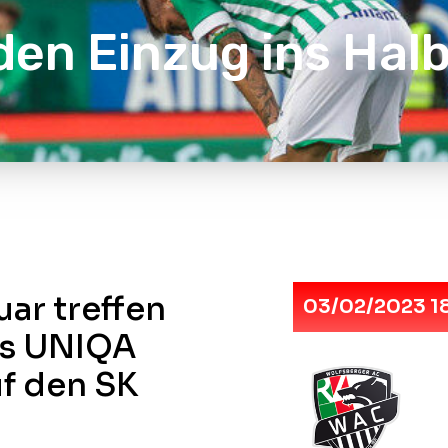
en Einzug ins Halb
uar treffen
03/02/2023 1
es UNIQA
uf den SK