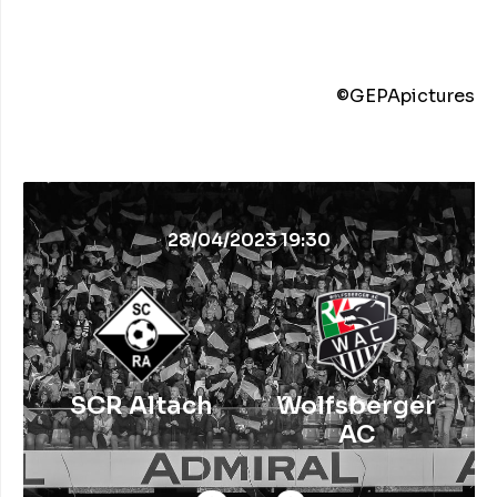
©️GEPApictures
28/04/2023 19:30
SCR Altach
Wolfsberger
AC