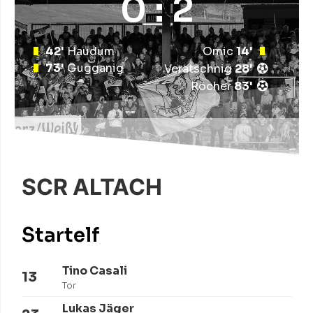
0 : 2
42'
Haudum
Omic
14'
73'
Gugganig
Veratschnig
28'
Röcher
83'
SCR ALTACH
Startelf
Tino Casali
13
Tor
Lukas Jäger