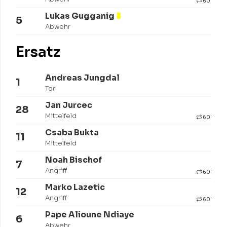
60'
Lukas Gugganig
5
Abwehr
Ersatz
Andreas Jungdal
1
Tor
Jan Jurcec
28
Mittelfeld
60'
Csaba Bukta
11
Mittelfeld
Noah Bischof
7
Angriff
60'
Marko Lazetic
12
Angriff
60'
Pape Alioune Ndiaye
6
Abwehr