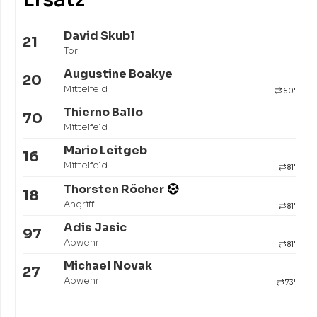
David Skubl
21
Tor
Augustine Boakye
20
Mittelfeld
60'
Thierno Ballo
70
Mittelfeld
Mario Leitgeb
16
Mittelfeld
81'
Thorsten Röcher
18
Angriff
81'
Adis Jasic
97
Abwehr
81'
Michael Novak
27
Abwehr
73'