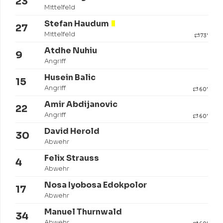
23
Mittelfeld
Stefan Haudum
27
Mittelfeld
73'
Atdhe Nuhiu
9
Angriff
Husein Balic
15
Angriff
60'
Amir Abdijanovic
22
Angriff
60'
David Herold
30
Abwehr
Felix Strauss
4
Abwehr
Nosa Iyobosa Edokpolor
17
Abwehr
Manuel Thurnwald
34
Abwehr