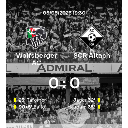
05/05/2023 19:30
Wolfsberger
SCR Altach
AC
0 : 0
25'
Taferner
Jäger
32'
90+5'
Ballo
Haudum
35'