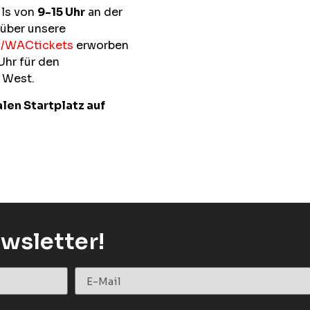
ls von
9-15 Uhr
an der
 über unsere
.ly/WACtickets
erworben
Uhr für den
a West.
len Startplatz auf
wsletter!