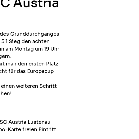
SC Austria
g des Grunddurchganges
 5:1 Sieg den achten
nun am Montag um 19 Uhr
gern.
mit man den ersten Platz
cht für das Europacup
einen weiteren Schritt
chen!
 SC Austria Lustenau
o-Karte freien Eintritt