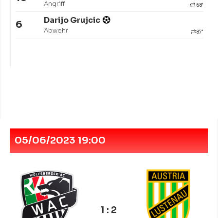
Angriff
68'
Darijo Grujcic
6
Abwehr
87'
05/06/2023 19:00
1 : 2