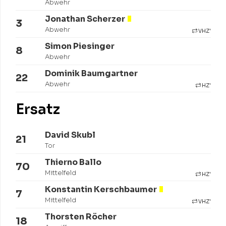
Abwehr
Jonathan Scherzer
3
Abwehr
VHZ'
Simon Piesinger
8
Abwehr
Dominik Baumgartner
22
Abwehr
HZ'
Ersatz
David Skubl
21
Tor
Thierno Ballo
70
Mittelfeld
HZ'
Konstantin Kerschbaumer
7
Mittelfeld
VHZ'
Thorsten Röcher
18