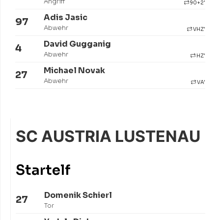
Angriff
90+2'
Adis Jasic
97
Abwehr
VHZ'
David Gugganig
4
Abwehr
HZ'
Michael Novak
27
Abwehr
VA'
SC AUSTRIA LUSTENAU
Startelf
Domenik Schierl
27
Tor