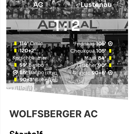
AC
Lustenau
1 : 2
114'
Omic
Fridrikas
105'
120+2'
Cheukoua
105'
Kerschbaumer
Maak
84'
59'
Baribo
Grabher
90'
86'
Baribo
Grujcic
90+6'
90+3'
Scherzer
WOLFSBERGER AC