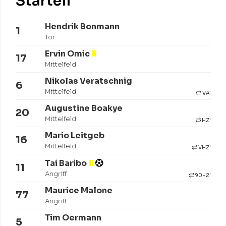
Startelf
Hendrik Bonmann
1
Tor
Ervin Omic
17
Mittelfeld
Nikolas Veratschnig
6
Mittelfeld
VA'
Augustine Boakye
20
Mittelfeld
HZ'
Mario Leitgeb
16
Mittelfeld
VHZ'
Tai Baribo
11
Angriff
90+2'
Maurice Malone
77
Angriff
Tim Oermann
5