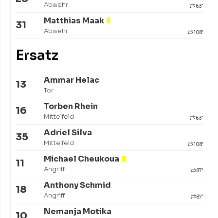
Abwehr
63'
Matthias Maak
31
Abwehr
108'
Ersatz
Ammar Helac
13
Tor
Torben Rhein
16
Mittelfeld
63'
Adriel Silva
35
Mittelfeld
108'
Michael Cheukoua
11
Angriff
87'
Anthony Schmid
18
Angriff
87'
Nemanja Motika
10