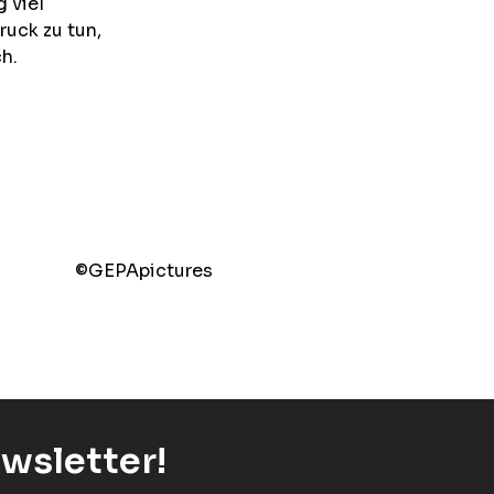
 viel
ruck zu tun,
h.
©️GEPApictures
wsletter!