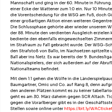
Mannschaft und ging in der 60. Minute in Führung
einer Ecke der Wattener zum 1:0 ein. Nur 10 Minute
die Vorentscheidung für die WSG am Fuß, doch Gü
einer großartigen Aktion einen weiteren Gegentref
Die Schlussphase gehörte aber wieder unserem Wo
der 88. Minute den verdienten Ausgleich erzielen 
bediente den ebenfalls eingewechselten Zimmerma
im Strafraum zu Fall gebracht wurde. Der WSG-Sc
den Strafstoß von Ballo, im Nachsetzen spitzelte
Ball aber ins Netz. Es war bereits der 9. Bundesliga
Nationalspielers, der sich außerdem auf der Abrufl
Nationalteams befindet.
Mit dem 1:1 gehen die Wölfe in die Länderspielpau
Baumgartner, Omic und Co. auf Rang 8, denn aufgr
den anderen Plätzen kommt es zu keiner tabellari
geht es am 30. März daheim gegen SCR Altach. Tic
gegen die Vorarlberger gibt es in der Geschäftsste
Stellen sowie online unter
https://bit.ly/WACticke