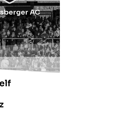
sberger AC
elf
z