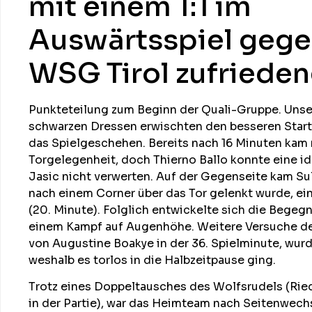
mit einem 1:1 im
Auswärtsspiel gege
WSG Tirol zufriede
Punkteteilung zum Beginn der Quali-Gruppe. Unse
schwarzen Dressen erwischten den besseren Start 
das Spielgeschehen. Bereits nach 16 Minuten kam 
Torgelegenheit, doch Thierno Ballo konnte eine id
Jasic nicht verwerten. Auf der Gegenseite kam Su
nach einem Corner über das Tor gelenkt wurde, ei
(20. Minute). Folglich entwickelte sich die Bege
einem Kampf auf Augenhöhe. Weitere Versuche der
von Augustine Boakye in der 36. Spielminute, wurd
weshalb es torlos in die Halbzeitpause ging.
Trotz eines Doppeltausches des Wolfsrudels (Rie
in der Partie), war das Heimteam nach Seitenwechs