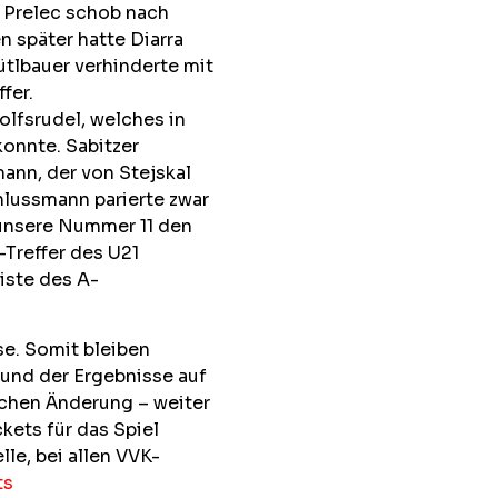
. Prelec schob nach
n später hatte Diarra
tlbauer verhinderte mit
fer.
lfsrudel, welches in
konnte. Sabitzer
nn, der von Stejskal
hlussmann parierte zwar
 unsere Nummer 11 den
-Treffer des U21
iste des A-
se. Somit bleiben
und der Ergebnisse auf
schen Änderung – weiter
kets für das Spiel
lle, bei allen VVK-
ts