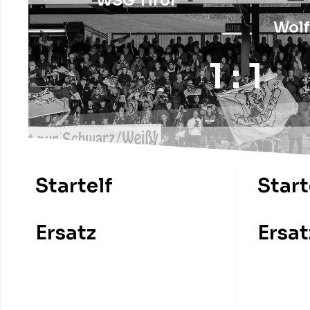
WSG Tirol
Wolf
1 : 1
Startelf
Start
Ersatz
Ersat