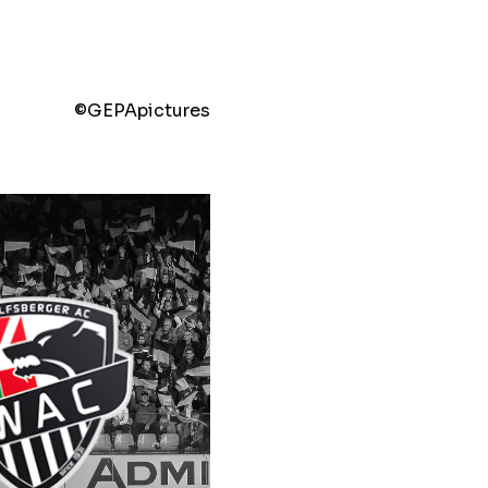
©️GEPApictures