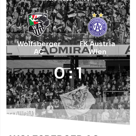
Wolfsberger
FK Austria
AC
Wien
0 : 1