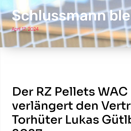
Schlussmann blei
April 17, 2024
Der RZ Pellets WAC
verlängert den Vert
Torhüter Lukas Gütl