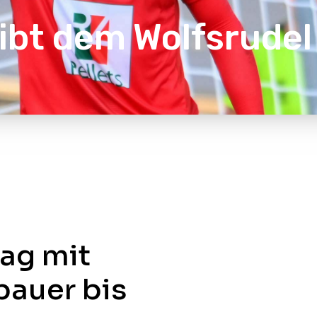
bt dem Wolfsrudel
rag mit
bauer bis