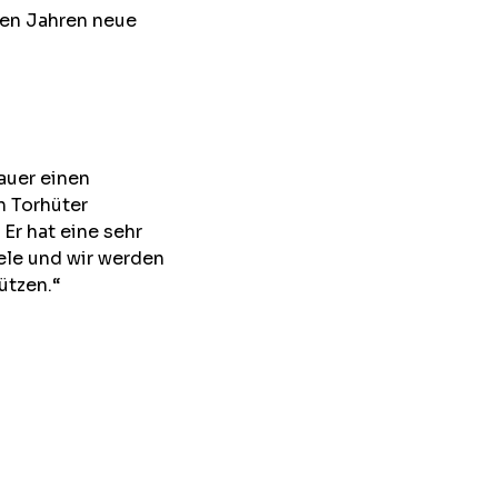
en Jahren neue
auer einen
n Torhüter
 Er hat eine sehr
iele und wir werden
ützen.“