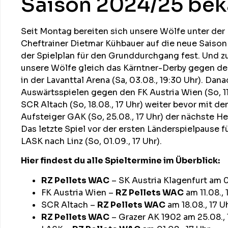
Saison 2024/25 bek
Seit Montag bereiten sich unsere Wölfe unter der
Cheftrainer Dietmar Kühbauer auf die neue Saison
der Spielplan für den Grunddurchgang fest. Und z
unsere Wölfe gleich das Kärntner-Derby gegen de
in der Lavanttal Arena (Sa, 03.08., 19:30 Uhr). Dan
Auswärtsspielen gegen den FK Austria Wien (So, 11
SCR Altach (So, 18.08., 17 Uhr) weiter bevor mit 
Aufsteiger GAK (So, 25.08., 17 Uhr) der nächste He
Das letzte Spiel vor der ersten Länderspielpause 
LASK nach Linz (So, 01.09., 17 Uhr).
Hier findest du alle Spieltermine im Überblick:
RZ Pellets WAC
– SK Austria Klagenfurt am 0
FK Austria Wien –
RZ Pellets WAC
am 11.08., 
SCR Altach –
RZ Pellets WAC
am 18.08., 17 U
RZ Pellets WAC
– Grazer AK 1902 am 25.08., 