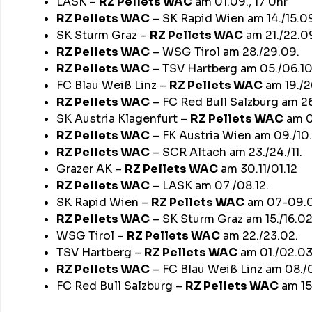
LASK –
RZ Pellets WAC
am 01.09., 17 Uhr
RZ Pellets WAC
– SK Rapid Wien am 14./15.0
SK Sturm Graz –
RZ Pellets WAC
am 21./22.0
RZ Pellets WAC
– WSG Tirol am 28./29.09.
RZ Pellets WAC
– TSV Hartberg am 05./06.10
FC Blau Weiß Linz –
RZ Pellets WAC
am 19./2
RZ Pellets WAC
– FC Red Bull Salzburg am 26
SK Austria Klagenfurt –
RZ Pellets WAC
am 02
RZ Pellets WAC
– FK Austria Wien am 09./10.1
RZ Pellets WAC
– SCR Altach am 23./24./11.
Grazer AK –
RZ Pellets WAC
am 30.11/01.12
RZ Pellets WAC
– LASK am 07./08.12.
SK Rapid Wien –
RZ Pellets WAC
am 07-09.0
RZ Pellets WAC
– SK Sturm Graz am 15./16.02
WSG Tirol –
RZ Pellets WAC
am 22./23.02.
TSV Hartberg –
RZ Pellets WAC
am 01./02.0
RZ Pellets WAC
– FC Blau Weiß Linz am 08./
FC Red Bull Salzburg –
RZ Pellets WAC
am 15.