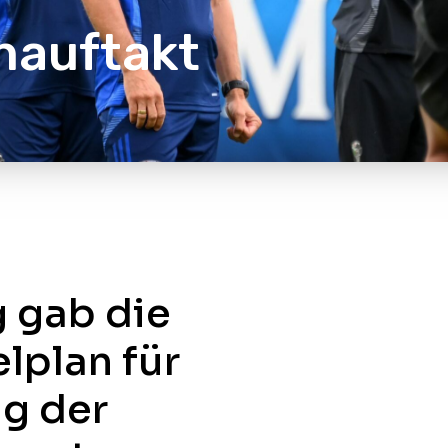
nauftakt
 gab die
lplan für
g der