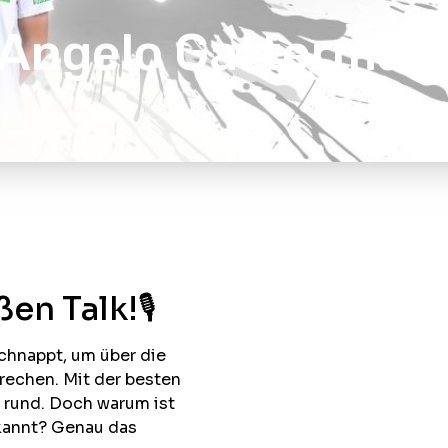
 Angelo Gattermaye
en Talk!🎙
chnappt, um über die
prechen. Mit der besten
g rund. Doch warum ist
ekannt? Genau das