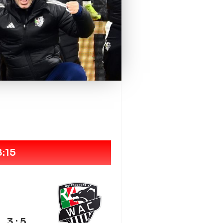
:15
3 : 5