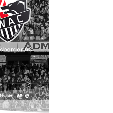
sberger AC
Nwaiwu
83'