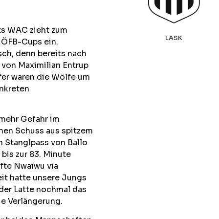
ets WAC zieht zum
LASK
s ÖFB-Cups ein.
sch, denn bereits nach
r von Maximilian Entrup
ffer waren die Wölfe um
onkreten
 mehr Gefahr im
einen Schuss aus spitzem
h Stanglpass von Ballo
bis zur 83. Minute
pfte Nwaiwu via
eit hatte unsere Jungs
der Latte nochmal das
die Verlängerung.