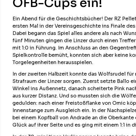
ÖFB-Cups ein!
Ein Abend für die Geschichtsbücher! Der RZ Pell
ersten Mal in der Vereinsgeschichte ins Finale de
Dabei begann das Spiel alles andere als nach Wun
fünf Minuten gingen die Linzer durch einen Treffe
mit 1:0 in Führung. Im Anschluss an den Gegentre
Spielkontrolle bemüht, konnten sich aber keine k
Torgelegenheiten herausspielen.
In der zweiten Halbzeit konnte das Wolfsrudel für
Strafraum der Linzer sorgen. Zuerst setzte Ballo 
Winkel ins Außennetz, danach scheiterte Pink nac
aus kurzer Distanz. Und so mussten sich die Wölfe 
gedulden: nach einer Freistoßflanke von Omic kö
Innenstange zum Ausgleich ein. In der Nachspielz
bei einem Kopfball von Andrade an die Oberkante 
Glück auf ihrer Seite und es ging mit einem 1:1 in 