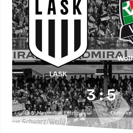
Wolf
LASK
3 : 5
5'
Maximilian
Entrup
Chibuike