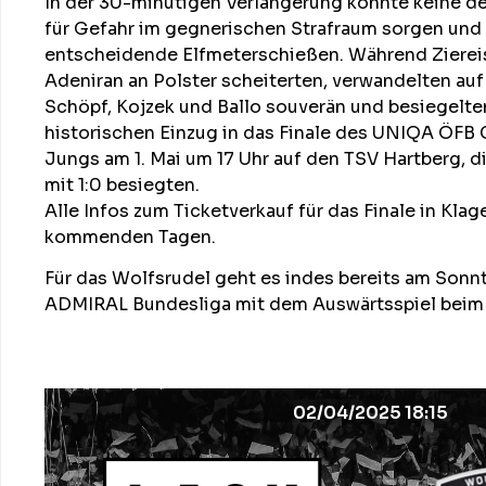
In der 30-minütigen Verlängerung konnte keine d
für Gefahr im gegnerischen Strafraum sorgen und s
entscheidende Elfmeterschießen. Während Ziereis
Adeniran an Polster scheiterten, verwandelten au
Schöpf, Kojzek und Ballo souverän und besiegelte
historischen Einzug in das Finale des UNIQA ÖFB C
Jungs am 1. Mai um 17 Uhr auf den TSV Hartberg, d
mit 1:0 besiegten.
Alle Infos zum Ticketverkauf für das Finale in Klag
kommenden Tagen.
Für das Wolfsrudel geht es indes bereits am Sonnt
ADMIRAL Bundesliga mit dem Auswärtsspiel beim F
02/04/2025 18:15