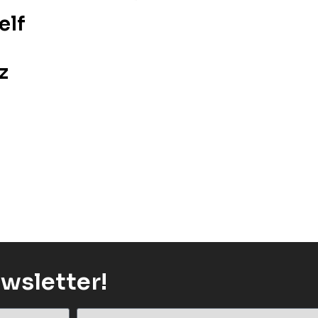
elf
z
wsletter!