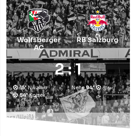
Wolfsberger
RB Salzburg
AC
2 : 1
15'
Nwaiwu
Nene
94'
54'
Kojzek