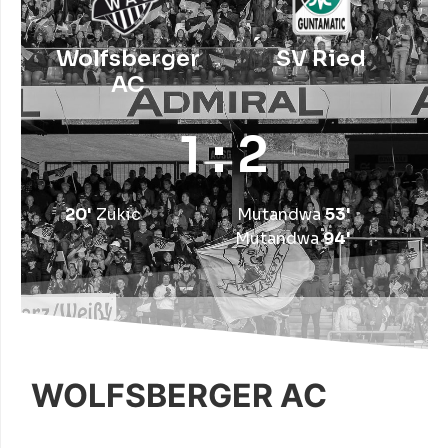
Wolfsberger
SV Ried
AC
1 : 2
20'
Zukic
Mutandwa
53'
Mutandwa
94'
WOLFSBERGER AC