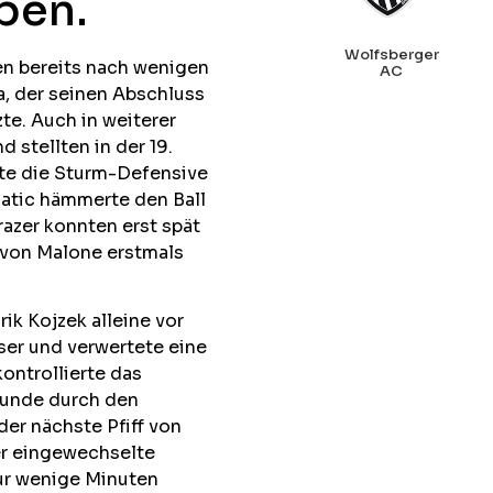
ben.
Wolfsberger
en bereits nach wenigen
AC
, der seinen Abschluss
te. Auch in weiterer
 stellten in der 19.
nte die Sturm-Defensive
Matic hämmerte den Ball
razer konnten erst spät
 von Malone erstmals
ik Kojzek alleine vor
ser und verwertete eine
kontrollierte das
tunde durch den
der nächste Pfiff von
er eingewechselte
Nur wenige Minuten