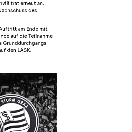
vili trat erneut an,
 Nachschuss des
uftritt am Ende mit
nce auf die Teilnahme
des Grunddurchgangs
auf den LASK.