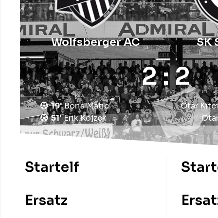
Wolfsberger AC
SK 
2 : 2
19'
Boris
Matic
Otar
Kitei
51'
Erik
Kojzek
Ota
Startelf
Start
Ersatz
Ersat