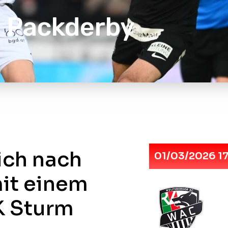
m Packderby
ich nach
01/03/2026 1
mit einem
K Sturm