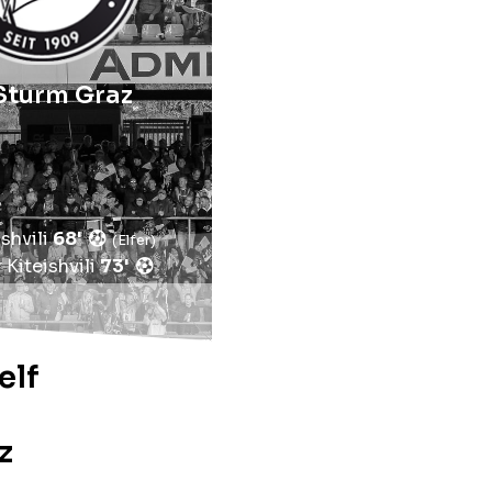
Sturm Graz
shvili
68'
r
Kiteishvili
73'
elf
z