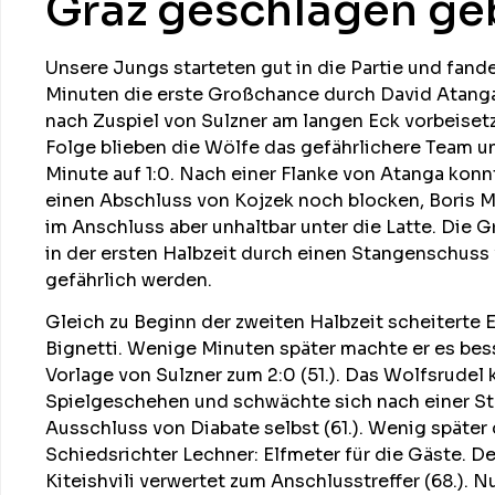
Graz geschlagen ge
Unsere Jungs starteten gut in die Partie und fand
Minuten die erste Großchance durch David Atanga
nach Zuspiel von Sulzner am langen Eck vorbeisetz
Folge blieben die Wölfe das gefährlichere Team und
Minute auf 1:0. Nach einer Flanke von Atanga kon
einen Abschluss von Kojzek noch blocken, Boris 
im Anschluss aber unhaltbar unter die Latte. Die G
in der ersten Halbzeit durch einen Stangenschuss
gefährlich werden.
Gleich zu Beginn der zweiten Halbzeit scheiterte Er
Bignetti. Wenige Minuten später machte er es bes
Vorlage von Sulzner zum 2:0 (51.). Das Wolfsrudel 
Spielgeschehen und schwächte sich nach einer S
Ausschluss von Diabate selbst (61.). Wenig später 
Schiedsrichter Lechner: Elfmeter für die Gäste. D
Kiteishvili verwertet zum Anschlusstreffer (68.). 