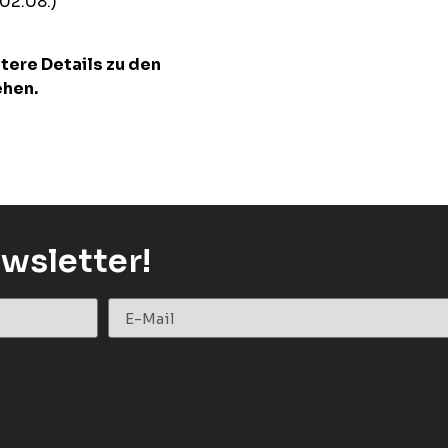
02.08.)
itere Details zu den
ehen.
wsletter!