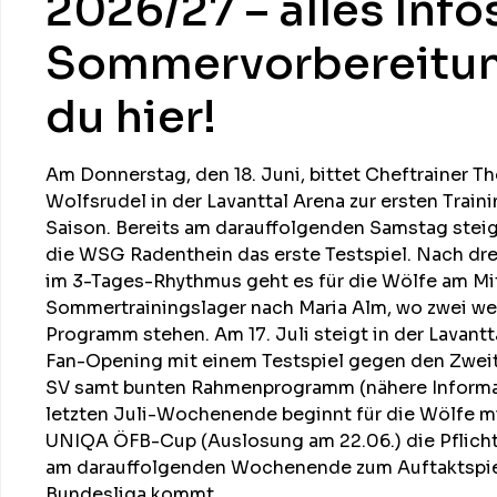
2026/27 – alles Info
Sommervorbereitun
du hier!
Am Donnerstag, den 18. Juni, bittet Cheftrainer T
Wolfsrudel in der Lavanttal Arena zur ersten Train
Saison. Bereits am darauffolgenden Samstag stei
die WSG Radenthein das erste Testspiel. Nach dre
im 3-Tages-Rhythmus geht es für die Wölfe am Mit
Sommertrainingslager nach Maria Alm, wo zwei we
Programm stehen. Am 17. Juli steigt in der Lavantta
Fan-Opening mit einem Testspiel gegen den Zweit
SV samt bunten Rahmenprogramm (nähere Informa
letzten Juli-Wochenende beginnt für die Wölfe mi
UNIQA ÖFB-Cup (Auslosung am 22.06.) die Pflicht
am darauffolgenden Wochenende zum Auftaktspie
Bundesliga kommt.