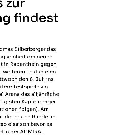
s zur
g findest
homas Silberberger das
ingseinheit der neuen
gt in Radenthein gegen
i weiteren Testspielen
twoch den 8. Juli ins
itere Testspiele am
l Arena das alljährliche
ligisten Kapfenberger
tionen folgen). Am
t der ersten Runde im
spielsaison bevor es
l in der ADMIRAL