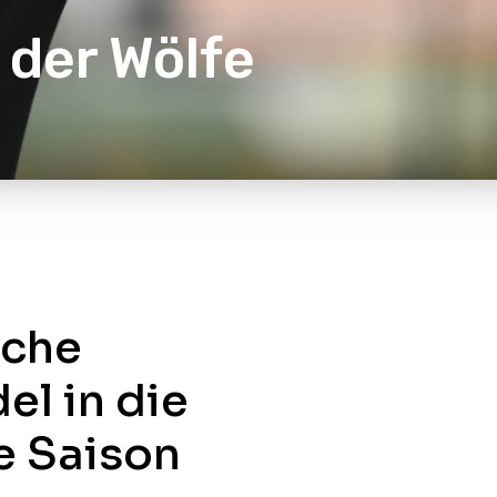
der Wölfe
oche
el in die
e Saison