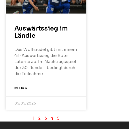
Auswärtssieg im
Ländle
Das Wolfsrudel gibt mit einem
4:1-Auswärtssieg die Rote
Laterne ab. Im Nachtragsspiel
der 30. Runde – bedingt durch
die Teilnahme
MEHR »
05/05/2026
1
2
3
4
5