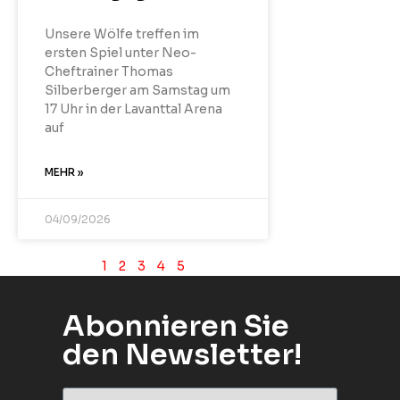
Unsere Wölfe treffen im
ersten Spiel unter Neo-
Cheftrainer Thomas
Silberberger am Samstag um
17 Uhr in der Lavanttal Arena
auf
MEHR »
04/09/2026
1
2
3
4
5
Abonnieren Sie
den Newsletter!