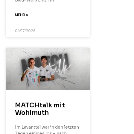
Blau-Weiß Linz. Im
MEHR »
04/17/2026
MATCHtalk mit
Wohlmuth
Im Lavanttal war in den letzten
Tagen einiges los – nach